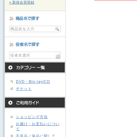
» 新規会員登録
役者名選択
DVD・Blu-ray/CD
チケット
ショッピング方法
お届け・お支払いについ
て
不良品／返品に関して