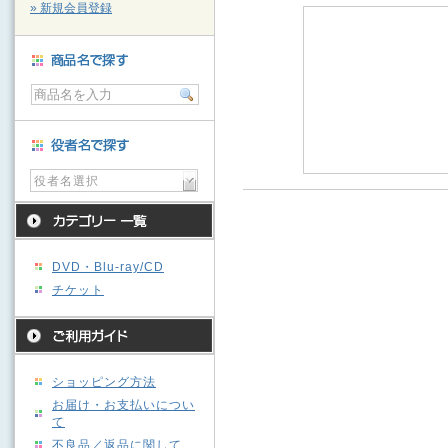
» 新規会員登録
役者名選択
DVD・Blu-ray/CD
チケット
ショッピング方法
お届け・お支払いについ
て
不良品／返品に関して