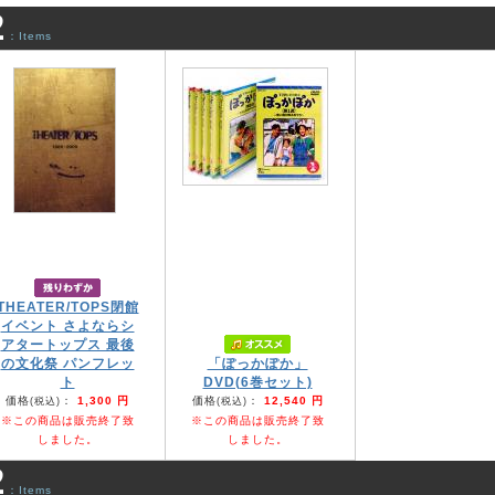
2
：Items
THEATER/TOPS閉館
イベント さよならシ
アタートップス 最後
の文化祭 パンフレッ
「ぽっかぽか」
ト
DVD(6巻セット)
価格
：
1,300 円
価格
：
12,540 円
(税込)
(税込)
※この商品は販売終了致
※この商品は販売終了致
しました。
しました。
2
：Items