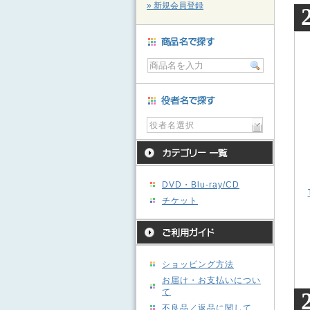
» 新規会員登録
役者名選択
DVD・Blu-ray/CD
チケット
ショッピング方法
お届け・お支払いについ
て
不良品／返品に関して