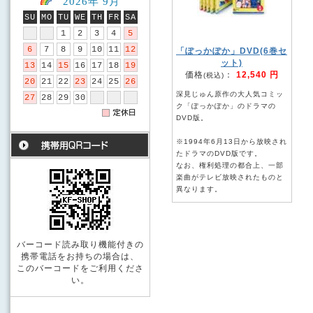
2026年 9月
SU
MO
TU
WE
TH
FR
SA
1
2
3
4
5
6
7
8
9
10
11
12
「ぽっかぽか」DVD(6巻セ
ット)
13
14
15
16
17
18
19
価格
：
12,540 円
(税込)
20
21
22
23
24
25
26
深見じゅん原作の大人気コミッ
27
28
29
30
ク「ぽっかぽか」のドラマの
DVD版。
※1994年6月13日から放映され
たドラマのDVD版です。
なお、権利処理の都合上、一部
楽曲がテレビ放映されたものと
異なります。
バーコード読み取り機能付きの
携帯電話をお持ちの場合は、
このバーコードをご利用くださ
い。