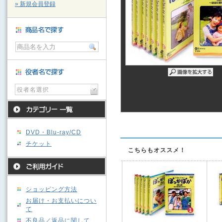
» 新規会員登録
役者名選択
DVD・Blu-ray/CD
チケット
こちらもオススメ！
ショッピング方法
お届け・お支払いについ
て
不良品／返品に関して