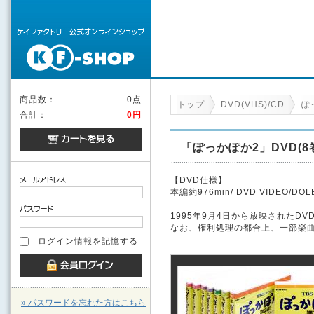
商品数：
0点
トップ
DVD(VHS)/CD
ぽ
合計：
0円
「ぽっかぽか2」DVD(8
【DVD仕様】
本編約976min/ DVD VIDEO/DOL
1995年9月4日から放映されたDV
なお、権利処理の都合上、一部楽
ログイン情報を記憶する
» パスワードを忘れた方はこちら