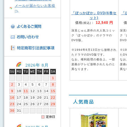
メールが届かないお客様
へ
「ぽっかぽか」DVD(6巻セ
「
ット)
価格
：
12,540 円
(税込)
深見じゅん原作の大人気コミッ
深見
ク「ぽっかぽか」のドラマの
ク「
DVD版。
DVD
※1994年6月13日から放映され
※1
たドラマのDVD版です。
たD
なお、権利処理の都合上、一部
なお
楽曲がテレビ放映されたものと
楽曲
2026年 8月
異なります。
異な
SU
MO
TU
WE
TH
FR
SA
1
2
3
4
5
6
7
8
9
10
11
12
13
14
15
16
17
18
19
20
21
22
23
24
25
26
27
28
29
30
31